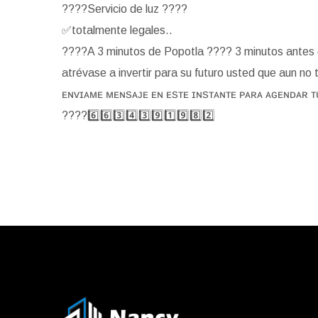
????
Servicio de luz
????
✅
totalmente legales..
????
A 3 minutos de Popotla
????
3 minutos antes 
atrévase a invertir para su futuro usted que aun no 
ᴇɴᴠɪᴀᴍᴇ ᴍᴇɴꜱᴀᴊᴇ ᴇɴ ᴇꜱᴛᴇ ɪɴꜱᴛᴀɴᴛᴇ ᴘᴀʀᴀ ᴀɢᴇɴᴅᴀʀ ᴛ
????
6️⃣
6️⃣
3️⃣
4️⃣
3️⃣
9️⃣
1️⃣
9️⃣
8️⃣
2️⃣