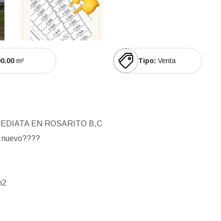
0.00
m²
Tipo:
Venta
EDIATA EN ROSARITO B,C
o nuevo
????
m2