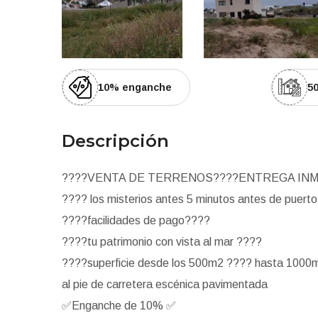
10% enganche
50
Descripción
????
VENTA DE TERRENOS
????
ENTREGA INM
????
los misterios antes 5 minutos antes de puert
????
facilidades de pago
????
????
tu patrimonio con vista al mar
????
????
superficie desde los 500m2
????
hasta 1000
al pie de carretera escénica pavimentada
✅
Enganche de 10%
✅