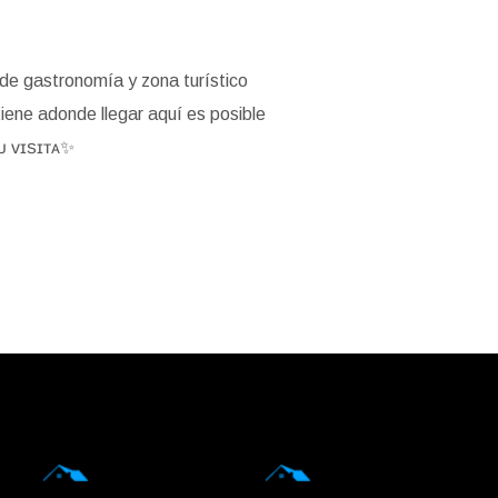
de gastronomía y zona turístico
tiene adonde llegar aquí es posible
ᴜ ᴠɪꜱɪᴛᴀ
✨