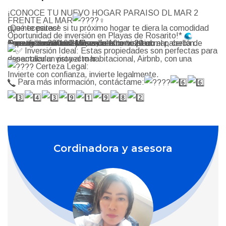
¡CONOCE TU NUEVO HOGAR PARAISO DL MAR 2
FRENTE AL MAR
¡Qué te parece si tu próximo hogar te diera la comodidad que necesitas!
Oportunidad de inversión en Playas de Rosarito!*
zona exclusiva con plusvalía a corto plazo.
Cuenta con todos los servicios.
Con vigilancia las 24/7, excelente vista al mar, cerca de área restaurantera como, centro turístico el pabellón.
Terreno con dimensiones de 10 m x 20 m
Superficie: 200.00 M2
Inversión Ideal: Estas propiedades son perfectas para
desarrollar un proyecto habitacional, Airbnb, con una espectacular vista al mar.
Certeza Legal:
Invierte con confianza, invierte legalmente.
Para más información, contáctame:
Cordinadora y asesora